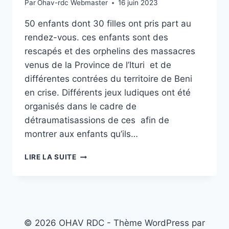
Par
Ohav-rdc Webmaster
16 juin 2023
50 enfants dont 30 filles ont pris part au
rendez-vous. ces enfants sont des
rescapés et des orphelins des massacres
venus de la Province de l’Ituri et de
différentes contrées du territoire de Beni
en crise. Différents jeux ludiques ont été
organisés dans le cadre de
détraumatisassions de ces afin de
montrer aux enfants qu’ils…
ORGANISATION
LIRE LA SUITE
HUMANITAIRE
OHAV/RDC
CÉLÈBRE
AVEC
FASTE
LA
© 2026 OHAV RDC - Thème WordPress par