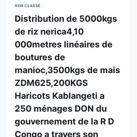
LA
NON CLASSÉ
FILLE
PAR
Distribution de 5000kgs
LA
FORMATION
de riz nerica4,10
EN
COUPE
000metres linéaires de
ET
COUTURE
boutures de
manioc,3500kgs de mais
ZDM625,200KGS
Haricots Kablangeti a
250 ménages DON du
gouvernement de la R D
Congo a travers son