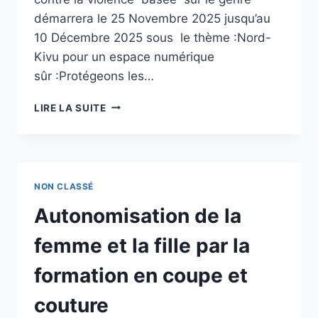
démarrera le 25 Novembre 2025 jusqu’au
10 Décembre 2025 sous le thème :Nord-
Kivu pour un espace numérique
sûr :Protégeons les…
16
LIRE LA SUITE
JOURS
D’ACTIVISME
CONTRE
LES
VIOLENCES
NON CLASSÉ
FAITES
À
Autonomisation de la
LA
FEMME
femme et la fille par la
ET
À
formation en coupe et
LA
FILLE :
couture