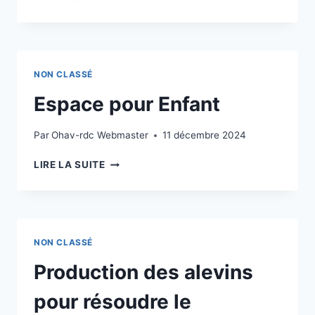
ZDM625,200KGS
DE
HARICOTS
L’EVALUATION
KABLANGETI
RAPIDE
A
DE
250
PROTECTION
NON CLASSÉ
MÉNAGES
DON
Espace pour Enfant
DU
GOUVERNEMENT
DE
Par
Ohav-rdc Webmaster
11 décembre 2024
LA
ESPACE
R
LIRE LA SUITE
POUR
D
ENFANT
CONGO
A
TRAVERS
SON
NON CLASSÉ
MINISTERE
Production des alevins
DE
L’AGRICULTURE
pour résoudre le
ET
SÉCURITÉ