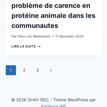
problème de carence en
ALIMENTAIRE
protéine animale dans les
communautes
Par
Ohav-rdc Webmaster
11 décembre 2024
PRODUCTION
LIRE LA SUITE
DES
ALEVINS
POUR
RÉSOUDRE
Navigation
Page
1
2
3
LE
PROBLÈME
de
suivante
DE
CARENCE
page
EN
PROTÉINE
© 2026 OHAV RDC - Thème WordPress par
ANIMALE
DANS
Kadence WP