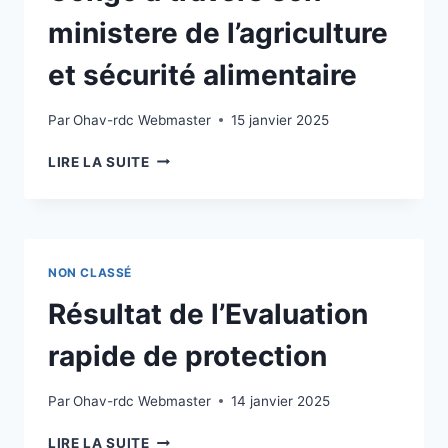
ministere de l’agriculture
et sécurité alimentaire
Par
Ohav-rdc Webmaster
15 janvier 2025
DISTRIBUTION
LIRE LA SUITE
DE
5000KGS
DE
RIZ
NERICA4,10
NON CLASSÉ
000METRES
LINÉAIRES
Résultat de l’Evaluation
DE
BOUTURES
rapide de protection
DE
MANIOC,3500KGS
Par
Ohav-rdc Webmaster
14 janvier 2025
DE
MAIS
RÉSULTAT
LIRE LA SUITE