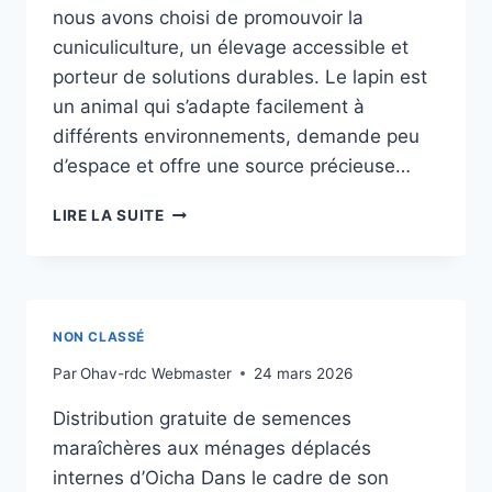
nous avons choisi de promouvoir la
cuniculiculture, un élevage accessible et
porteur de solutions durables. Le lapin est
un animal qui s’adapte facilement à
différents environnements, demande peu
d’espace et offre une source précieuse…
PROGRAMME
LIRE LA SUITE
DE
LUTTE
CONTRE
LA
MALNUTRITION
NON CLASSÉ
ET
LA
Par
Ohav-rdc Webmaster
24 mars 2026
DEPENDANCE
Distribution gratuite de semences
ECONOMIQUE
DE
maraîchères aux ménages déplacés
LA
internes d’Oicha Dans le cadre de son
FEMME