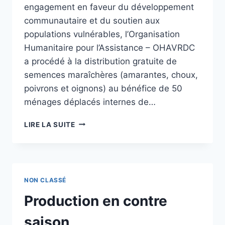
engagement en faveur du développement
ET
LA
communautaire et du soutien aux
FILLE
populations vulnérables, l’Organisation
DANS
Humanitaire pour l’Assistance – OHAVRDC
LA
a procédé à la distribution gratuite de
ZONE
DE
semences maraîchères (amarantes, choux,
SANTE
poivrons et oignons) au bénéfice de 50
DE
ménages déplacés internes de…
KALUNGUTA
LIRE LA SUITE
NON CLASSÉ
Production en contre
saison