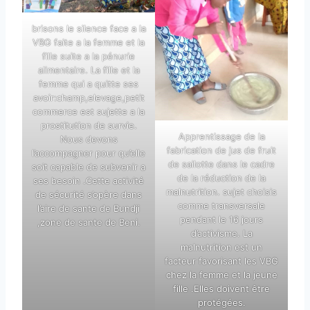
brisons le silence face a la
VBG faite a la femme et la
fille suite a la pénurie
alimentaire. La fille et la
femme qui a quitte ses
avoir:champ,elevage,petit
commerce est sujette a la
prostitution de survie.
Apprentissage de la
Nous devons
fabrication de jus de fruit
l’accompagner pour qu’elle
de sailotte dans le cadre
soit capable de subvenir a
de la réduction de la
ses besoin .Cette activité
malnutrition. sujet choisis
de sécurité s’opère dans
comme transversale
l’aire de sante de Bundji
pendant le 16 jours
,zone de sante de Beni.
d’activisme. La
malnutrition est un
facteur favorisant les VBG
chez la femme et la jeune
fille .Elles doivent être
protégées.