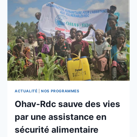
MAÏS
ET
RIZ
NERICA
ACTUALITÉ
|
NOS PROGRAMMES
Ohav-Rdc sauve des vies
par une assistance en
sécurité alimentaire