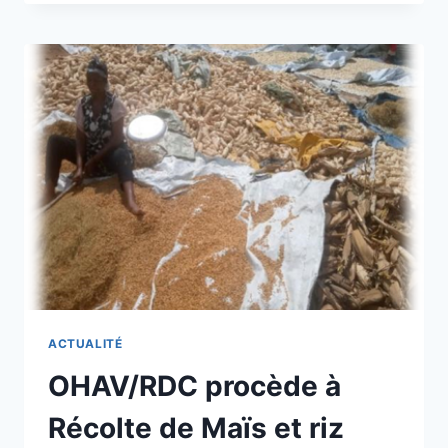
LOPINS
DE
TERRE
AU
SEIN
DE
L’ORGANISATION
HUMANITAIRE
POUR
L’ASSISTANCE
AUX
VULNÉRABLES
AU
SITE
MATEMBO/MAVIVI
ACTUALITÉ
OHAV/RDC procède à
Récolte de Maïs et riz