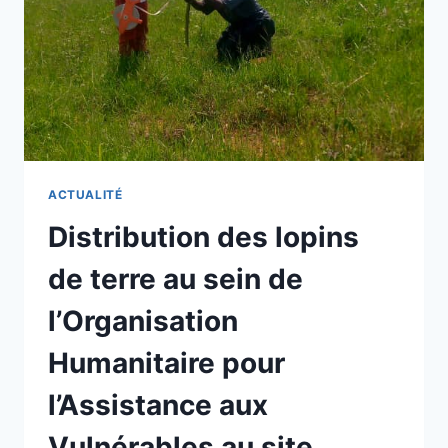
BLE
A
LUOFU
AU
SUD
DE
LUBERO
ACTUALITÉ
Distribution des lopins
de terre au sein de
l’Organisation
Humanitaire pour
l’Assistance aux
Vulnérables au site