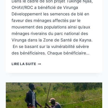
Dans le cadre de son projet Tukinge Njaa,
OHAV/RDC a bénéficié de Virunga
Développement les semences de blé en
faveur des ménages affectés par le
mouvement des populations ainsi qu’aux
ménages riverains du parc national des
Virunga dans la Zone de Santé de Kayna.
En se basant sur la vulnérabilité sévère
des bénéficiaires. Chaque bénéficiaire…
OHAV/RDC
LIRE LA SUITE
PROCEDE
A
LA
DISTRIBUTION
GRATUITE
DES
SEMENCES
DE