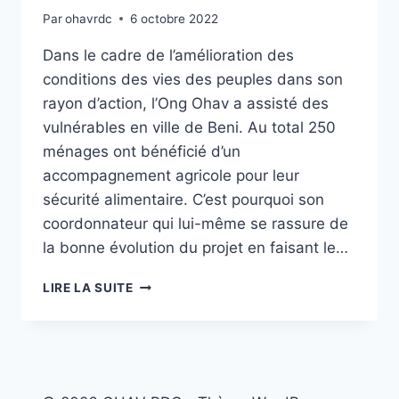
Par
ohavrdc
6 octobre 2022
Dans le cadre de l’amélioration des
conditions des vies des peuples dans son
rayon d’action, l’Ong Ohav a assisté des
vulnérables en ville de Beni. Au total 250
ménages ont bénéficié d’un
accompagnement agricole pour leur
sécurité alimentaire. C’est pourquoi son
coordonnateur qui lui-même se rassure de
la bonne évolution du projet en faisant le…
OHAV-
LIRE LA SUITE
RDC
SAUVE
DES
VIES
PAR
UNE